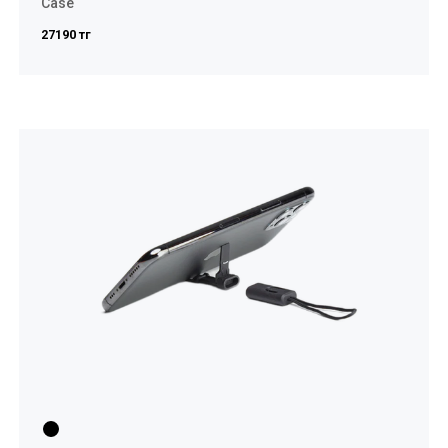
Case
27190 тг