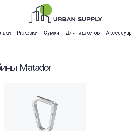
льки
Рюкзаки
Сумки
Для гаджетов
Аксессуа
бины Matador