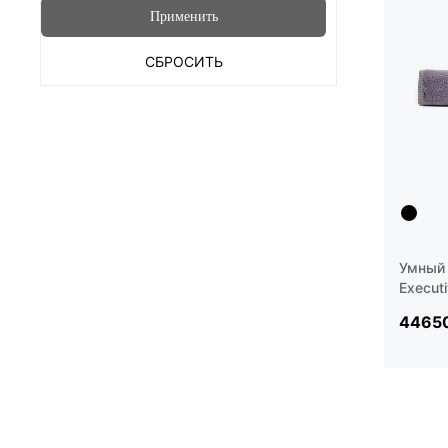
Применить
СБРОСИТЬ
Умный 
Execut
44650