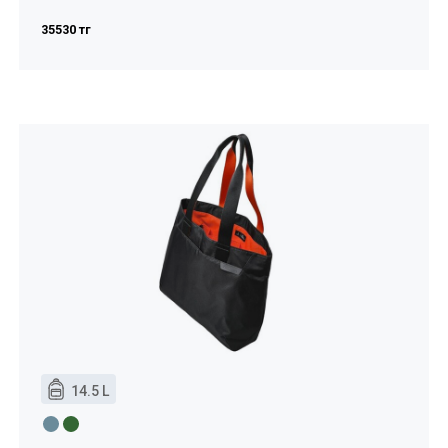
35530 тг
14.5 L