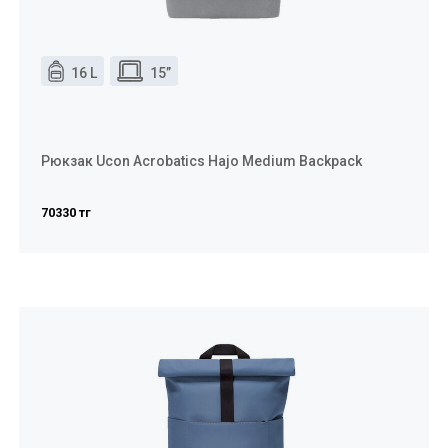
16 L
15”
Рюкзак Ucon Acrobatics Hajo Medium Backpack
70330 тг