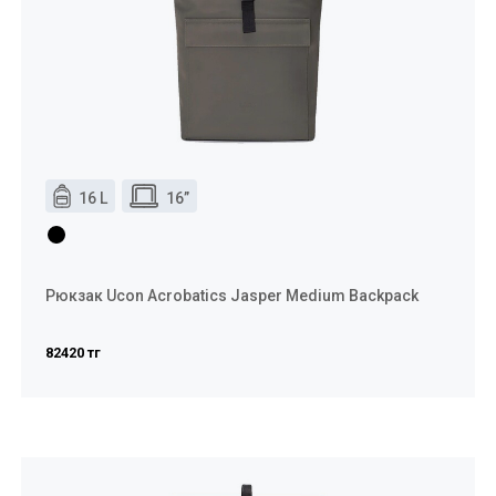
16 L
16”
Рюкзак Ucon Acrobatics Jasper Medium Backpack
82420 тг