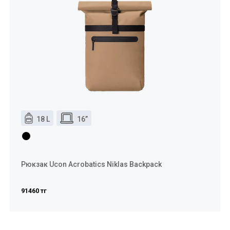
18 L
16”
Рюкзак Ucon Acrobatics Niklas Backpack
91460 тг