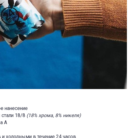
ое нанесение
 стали 18/8
(18% хрома, 8% никеля)
а А
в и холодными в течение 24 часов