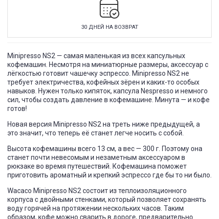
30 ДНЕЙ НА ВОЗВРАТ
Minipresso NS2
—
самая маленькая из всех капсульных
кофемашин. Несмотря на миниатюрные размеры, аксессуар с
лёгкостью готовит чашечку эспрессо. Minipresso NS2 не
требует электричества, кофейных зёрен и каких-то особых
навыков. Нужен только кипяток, капсула Nespresso и немного
сил, чтобы создать давление в кофемашине. Минута — и кофе
готов!
Новая версия Minipresso NS2 на треть ниже предыдущей, а
это значит, что теперь её станет легче носить с собой.
Высота кофемашины всего 13 см, а вес — 300 г. Поэтому она
станет почти невесомым и незаметным аксессуаром в
рюкзаке во время путешествий. Кофемашина поможет
приготовить ароматный и крепкий эспрессо где бы то ни было.
Wacaco Minipresso NS2 состоит из теплоизоляционного
корпуса с двойными стенками, который позволяет сохранять
воду горячей на протяжении нескольких часов. Таким
образом, кофе можно сварить в дороге, предварительно