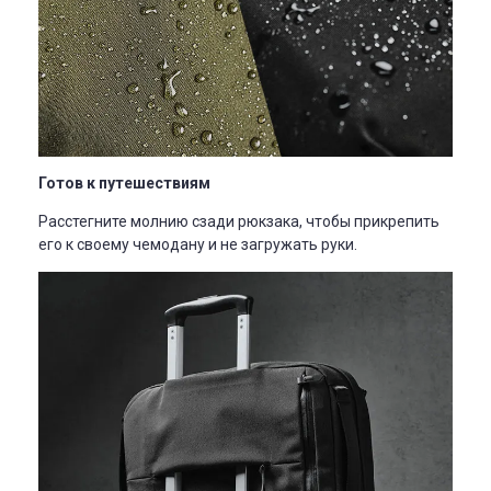
Готов к путешествиям
Расстегните молнию сзади рюкзака, чтобы прикрепить
его к своему чемодану и не загружать руки.