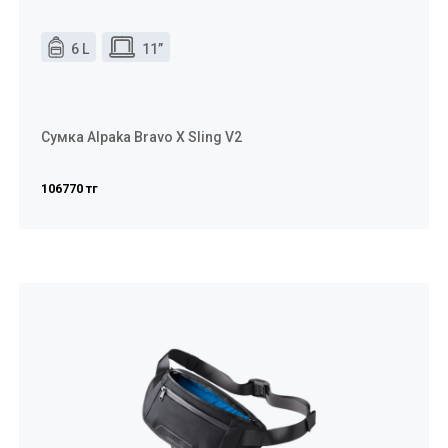
6 L
11”
Сумка Alpaka Bravo X Sling V2
106770 тг