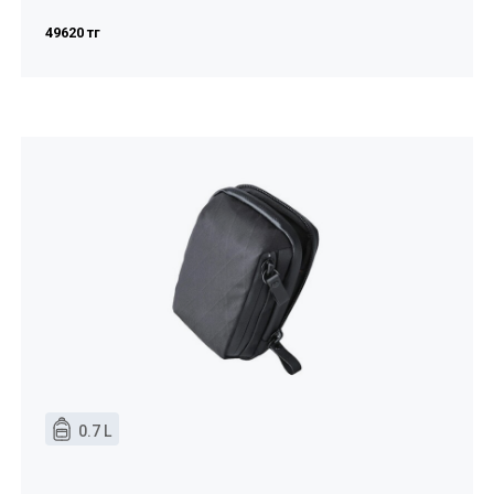
49620 тг
0.7 L