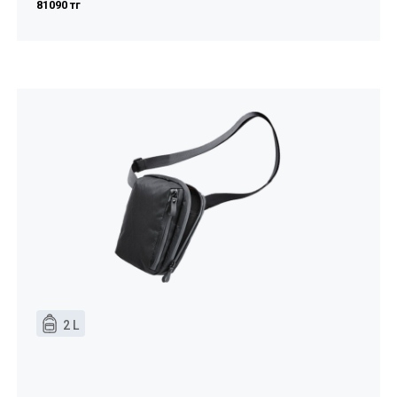
81090 тг
2 L