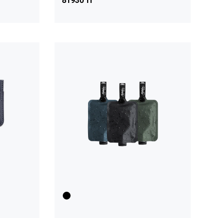
81930 тг