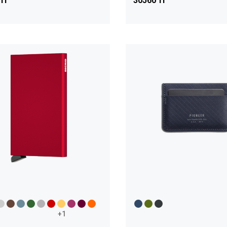
 тг
30560 тг
+1