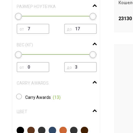
Кошеле
РАЗМЕР НОУТБУКА
23130
от
до
ВЕС (КГ)
от
до
CARRY AWARDS
Carry Awards
(13)
ЦВЕТ