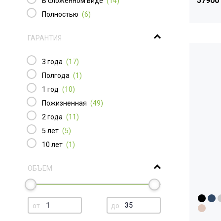
57900
В сложенном виде
(14)
Полностью
(6)
ГАРАНТИЯ
3 года
(17)
Полгода
(1)
1 год
(10)
Пожизненная
(49)
2 года
(11)
5 лет
(5)
10 лет
(1)
ОБЪЕМ
от
до