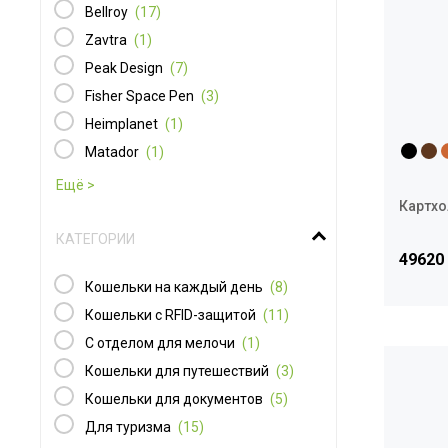
Bellroy
(17)
Zavtra
(1)
Peak Design
(7)
Fisher Space Pen
(3)
Heimplanet
(1)
Matador
(1)
Картхо
КАТЕГОРИИ
49620
Кошельки на каждый день
(8)
Кошельки с RFID-защитой
(11)
С отделом для мелочи
(1)
Кошельки для путешествий
(3)
Кошельки для документов
(5)
Для туризма
(15)